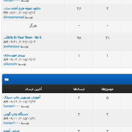
توسط
homan2000
3
26
دانلود نمونه طرح آماده سا...
2018/07/13، 08:30 PM
توسط
Alirezamamad
0
0
هرگز
Girls In Your Town - No S...
98
31
2026/06/03، 04:31 AM
توسط
jowharpour
1
1
پرینتر مهرسازی
2015/02/12، 09:03 AM
توسط
silkomohr
موضوع‌ها
ارسال‌ها
آخرین ارسال
5
6
آموزش ویدیویی چاپ سیلک
2017/02/24، 09:14 AM
توسط
homan2000
3
3
دستگاه چاپ گونی
2015/01/31، 09:00 AM
توسط
homan2000
3
3
شابلن آماده