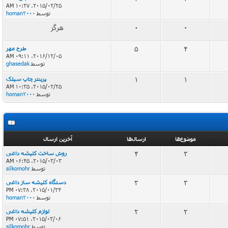
2015/02/25، 10:27 AM
توسط
homan2000
0
0
هرگز
4
5
طرح مهر
2016/12/05، 09:11 AM
توسط
ghasedak
1
1
پرینتر چاپ سیلک
2015/02/25، 10:35 AM
توسط
homan2000
موضوع‌ها
ارسال‌ها
آخرین ارسال
3
4
روش ساخت کلیشه داغی
2015/03/03، 06:45 AM
توسط
silkomohr
3
3
دستگاه کلیشه ساز داغی
2015/01/24، 07:38 PM
توسط
homan2000
2
2
لوازم کلیشه داغی
2015/03/06، 07:51 PM
توسط
silkomohr