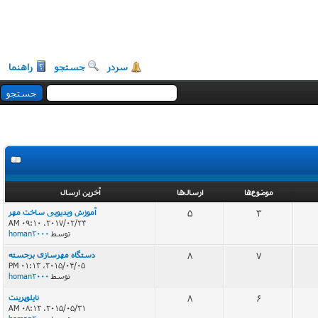
سردر
جستجو
راهنما
موضوع‌ها
ارسال‌ها
آخرین ارسال
3
5
آموزش ویدیویی ساخت مهر
2017/02/24، 09:10 AM
توسط
homan2000
7
8
دستگاه مهرسازی برجسته
2015/04/05، 01:13 PM
توسط
homan2000
6
8
نایلوپرینت
2015/05/31، 08:12 AM