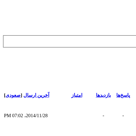
پاسخ‌ها
بازدید‌ها
امتیاز
آخرین ارسال
[
صعودی
]
-
-
2014/11/28، 07:02 PM