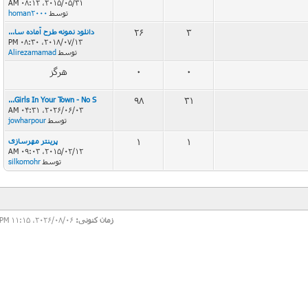
2015/05/31، 08:12 AM
توسط
homan2000
3
26
دانلود نمونه طرح آماده سا...
2018/07/13، 08:30 PM
توسط
Alirezamamad
0
0
هرگز
Girls In Your Town - No S...
98
31
2026/06/03، 04:31 AM
توسط
jowharpour
1
1
پرینتر مهرسازی
2015/02/12، 09:03 AM
توسط
silkomohr
زمان کنونی:
2026/08/06، 11:15 PM