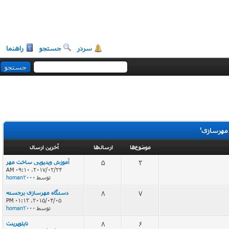
سردر
جستجو
راهنما
مهرسازی'
موضوع‌ها
ارسال‌ها
آخرین ارسال
3
5
آموزش ویدیویی ساخت مهر
2017/02/24، 09:10 AM
توسط
homan2000
7
8
دستگاه مهرسازی برجسته
2015/04/05، 01:13 PM
توسط
homan2000
6
8
نایلوپرینت