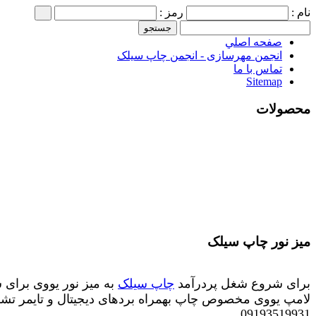
نام :
رمز :
صفحه اصلي
انجمن مهرسازی - انجمن چاپ سیلک
تماس با ما
Sitemap
محصولات
میز نور چاپ سیلک
برای شروع شغل پردرآمد
چاپ سیلک
به میز نور یووی برای 
لامپ یووی
مخصوص چاپ بهمراه بردهای دیجیتال و تایمر تش
09193519931