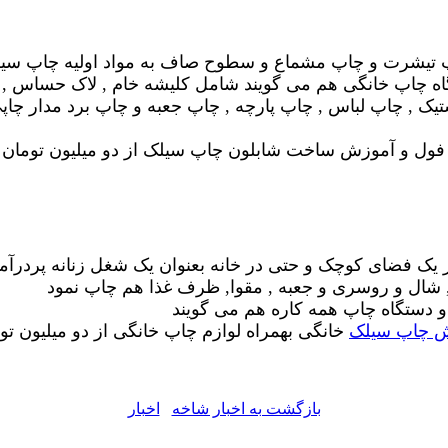
اپ تیشرت و چاپ مشماع و سطوح صاف به مواد اولیه چاپ سیلک
اه چاپ خانگی هم می گویند شامل کلیشه خام , لاک حساس ,
 , چاپ لباس , چاپ پارچه , چاپ جعبه و چاپ برد مدار چاپی 
فول و آموزش ساخت شابلون چاپ سیلک از دو میلیون تومان
ر یک فضای کوچک
و حتی در خانه بعنوان یک شغل زنانه پردرآم
, شال و روسری
و جعبه , مقوا, ظرف غذا هم چاپ نمود
 دستگاه چاپ همه کاره
هم می گویند
 چاپ سیلک
خانگی
بهمراه لوازم چاپ خانگی
از دو میلیون تو
بازگشت به اخبار شاخه
اخبار