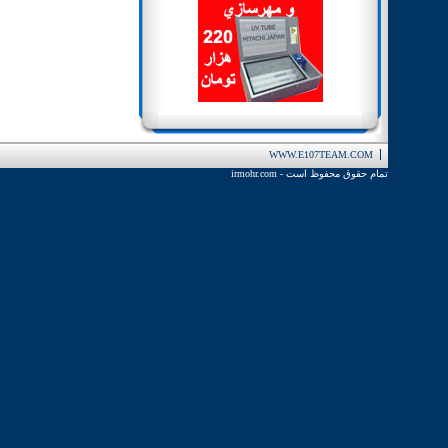
WWW.E107TEAM.COM
تمام حقوق محفوظ است -
irmohr.com