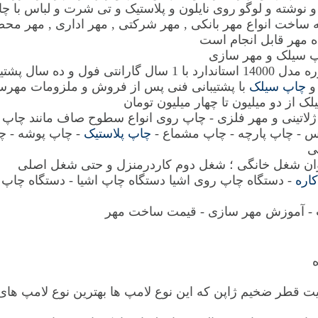
نوشته و لوگو روی نایلون و پلاستیک و تی شرت و لباس با چ
ساخت انواع مهر بانکی , مهر شرکتی , مهر اداری , مهر محض
اه مهر قابل انجام است
پ سیلک و مهر سازی
دستگاه چند منظوره مدل 14000 استاندارد با 1 سال گارانتی فول و
و
چاپ سیلک
با پشتیبانی فنی پس از فروش و ملزومات مهرس
 از دو میلیون تا چهار میلیون تومان
لاتینی و مهر فلزی - چاپ روی انواع سطوح صاف مانند چاپ ن
س - چاپ پارچه - چاپ مشماع -
چاپ پلاستیک
- چاپ پوشه - چا
ی
نوان شغل خانگی ؛ شغل دوم کاردرمنزل و حتی شغل اصلی
اره
- دستگاه چاپ روی اشیا دستگاه چاپ اشیا - دستگاه چاپ 
- آموزش مهر سازی - قیمت ساخت مهر
یت قطر ضخیم ژاپن که این نوع لامپ ها بهترین نوع لامپ های