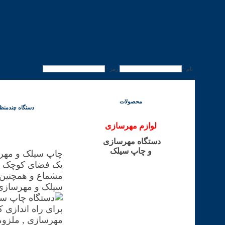
نام :
رمز :
صفحه اصلي
انجمن مهرسازی - انجمن چاپ سیلک
تماس با ما
SITEMAP
محصولات
دستگاه چندمنظوره چ
لوازم مهرسازی
دستگاه مهرسازی
و چاپ سیلک
چاپ سیلک و مهرس
یک فضای کوچک و 
مشماع و همچنین س
سیلک و مهرسازی انجام 
برای راه اندازی
مهرسازی , ملزوما