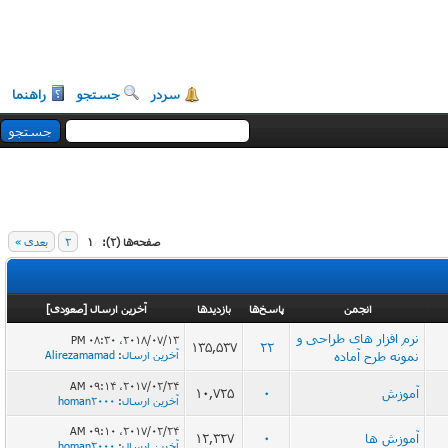
سردر
جستجو
راهنما
صفحه‌ها (2):
1
2
بعدی »
انجمن
پاسخ‌ها
بازدید‌ها
آخرین ارسال
[
صعودی
]
نرم افزار های طراحی و
2018/07/13، 08:30 PM
135,537
22
نمونه طرح آماده
آخرین ارسال
:
Alirezamamad
2017/02/24، 09:14 AM
آموزش
0
10,725
آخرین ارسال
:
homan2000
2017/02/24، 09:10 AM
آموزش ها
0
12,327
آخرین ارسال
:
homan2000