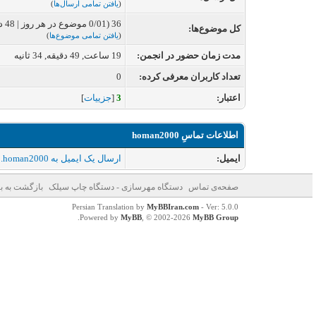
(
یافتن تمامی ارسال‌ها
)
36 (0/01 موضوع در هر روز | 48 درصد از کل موضوع‌ها)
کل موضوع‌ها:
(
یافتن تمامی موضوع‌ها
)
مدت زمان حضور در انجمن:
19 ساعت, 49 دقیقه, 34 ثانیه
تعداد کاربران معرفی کرده:
0
اعتبار:
3
[
جزییات
]
اطلاعات تماسِ homan2000
ایمیل:
ارسال یک ایمیل به homan2000.
صفحه‌ی تماس
دستگاه مهرسازی - دستگاه چاپ سیلک
بازگشت به با
Persian Translation by
MyBBIran.com
- Ver: 5.0.0
.
Powered by
MyBB
, © 2002-2026
MyBB Group