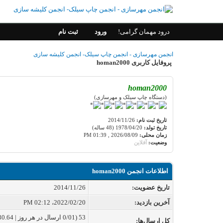
درود مهمان گرامی!
ورود
ثبت نام
انجمن مهرسازی - انجمن چاپ سیلک- انجمن کلیشه سازی
پروفایل کاربری homan2000
homan2000
(دستگاه چاپ سیلک و مهرسازی)
تاریخ ثبت نام:
2014/11/26
تاریخ تولد:
1978/04/20 (48 ساله)
زمان محلی:
2026/08/09 , 01:39 PM
وضعیت:
آفلاین
اطلاعات انجمن homan2000
تاریخ عضویت:
2014/11/26
آخرین بازدید:
2022/02/20، 02:12 PM
53 (0/01 ارسال در هر روز | 30.64 درصد از کل ارسال‌ها)
کل ارسال‌ها: