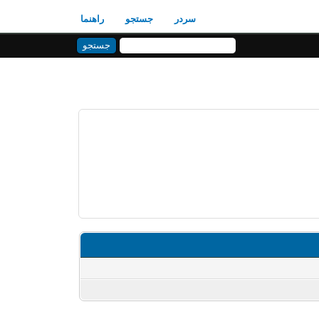
سردر
جستجو
راهنما