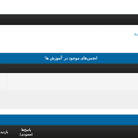
زی
انجمن‌های موجود در 'آموزش ها'
م
پاسخ‌ها
بازدید‌
[
صعودی
]